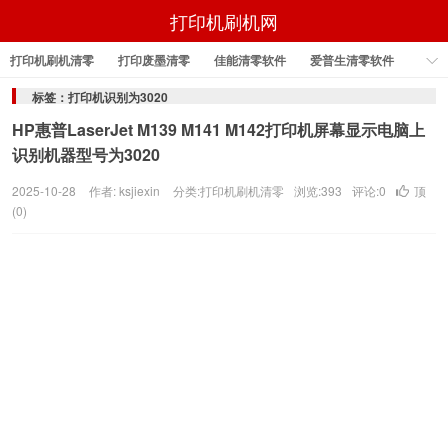
打印机刷机网
打印机刷机清零
打印废墨清零
佳能清零软件
爱普生清零软件
检测到非HP芯片
爱普生固件刷机
标签：打印机识别为3020
HP惠普LaserJet M139 M141 M142打印机屏幕显示电脑上
识别机器型号为3020
2025-10-28
作者: ksjiexin
分类:
打印机刷机清零
浏览:393
评论:0
顶
(
0
)